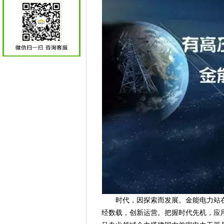
时代，因探索而发展。金能电力站在
经数载，创新运营。把握时代先机，应