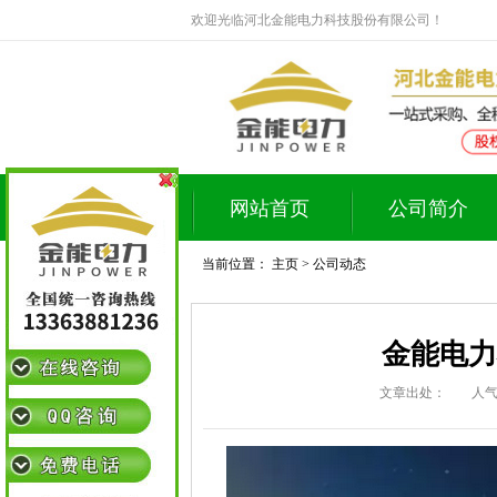
欢迎光临河北金能电力科技股份有限公司！
网站首页
公司简介
当前位置：
主页
>
公司动态
金能电力
文章出处：
人