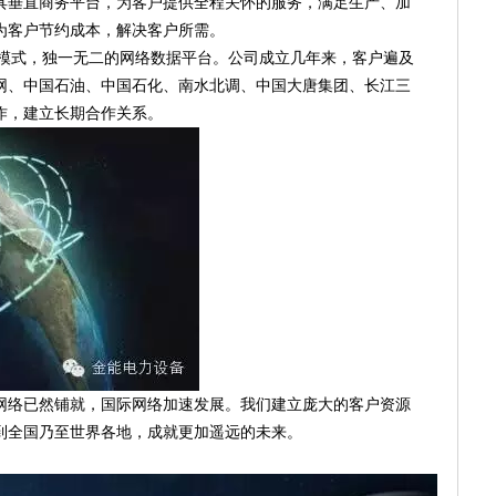
具垂直商务平台，为客户提供全程关怀的服务，满足生产、加
为客户节约成本，解决客户所需。
式，独一无二的网络数据平台。公司成立几年来，客户遍及
网、中国石油、中国石化、南水北调、中国大唐集团、长江三
作，建立长期合作关系。
络已然铺就，国际网络加速发展。我们建立庞大的客户资源
到全国乃至世界各地，成就更加遥远的未来。