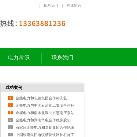
|
联系我们
|
在线留言
电力常识
联系我们
成功案例
金能电力和包钢集团合作标志桩
金能电力与中国石油化工集团合作标
志桩项目
金能电力和南水北调北京惠南庄泵站
合作
金能电力和湖南华电合作绝缘胶垫
石家庄金能电力和贵钢集团合作绝缘
胶垫
中国铁建集团电缆槽及铁路护栏施工