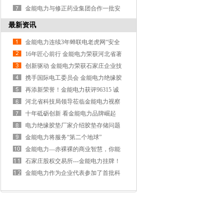
工程
金能电力与修正药业集团合作一批安
全帽
最新资讯
金能电力连续3年蝉联电老虎网“安全
工器具十大品牌”排名第一！
16年匠心前行 金能电力荣获河北省著
名品牌
创新驱动 金能电力荣获石家庄企业技
术中心 “优秀” 评价
携手国际电工委员会 金能电力绝缘胶
垫通过IEC国际化测试标准
再添新荣誉！金能电力获评96315 诚
信单位采购更放心
河北省科技局领导莅临金能电力视察
指导工作
十年砥砺创新 看金能电力品牌崛起
电力绝缘胶垫厂家介绍胶垫存储问题
金能电力将服务“第二个地球”
金能电力—赤裸裸的商业智慧，你能
看懂多少？
石家庄股权交易所---金能电力挂牌！
金能电力作为企业代表参加了首批科
技创新券首